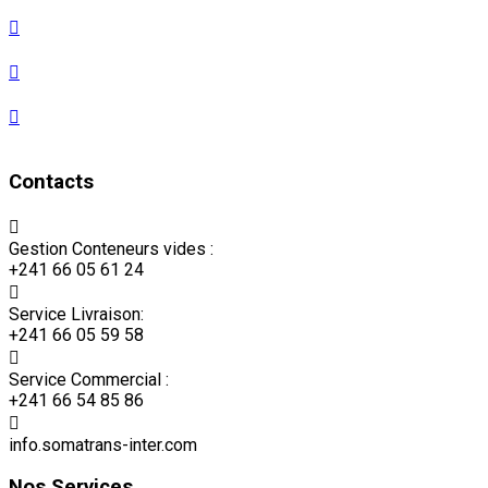
Code des douanes CEMAC
Tarif des douanes CEMAC
Les 11 Incoterms
Acte uniforme OHADA
Contacts
Gestion Conteneurs vides :
+241 66 05 61 24
Service Livraison:
+241 66 05 59 58
Service Commercial :
+241 66 54 85 86
info.somatrans-inter.com
Nos Services