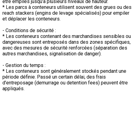
être empilés jusqu’à plusieurs niveaux de hauteur.
* Les parcs à conteneurs utilisent souvent des grues ou des
reach stackers (engins de levage spécialisés) pour empiler
et déplacer les conteneurs.
- Conditions de sécurité :
* Les conteneurs contenant des marchandises sensibles ou
dangereuses sont entreposés dans des zones spécifiques,
avec des mesures de sécurité renforcées (séparation des
autres marchandises, signalisation de danger).
- Gestion du temps :
* Les conteneurs sont généralement stockés pendant une
période définie. Passé un certain délai, des frais
d’entreposage (demurrage ou detention fees) peuvent être
appliqués.
2. Stockage des marchandises
Le stockage des marchandises fait référence à la mise en
dépôt des marchandises elles-mêmes, soit dans des
conteneurs, soit en vrac, dans des entrepôts. Cette opération
permet de réguler les flux logistiques et de répondre aux